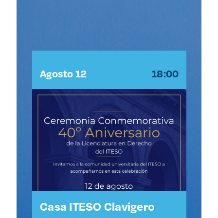
:00
Agosto 12
18:00
Ag
,
Casa ITESO Clavigero
Au