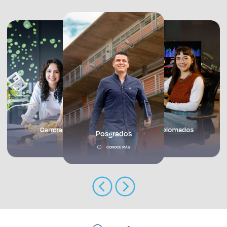
Enlaces de interés
Aspirantes
Becas
Graduaciones
CRUCE
Prepa
Carreras
Diplomados
Posgrados
Derecho
CONOCE MÁS
Lo más buscado
Carreras